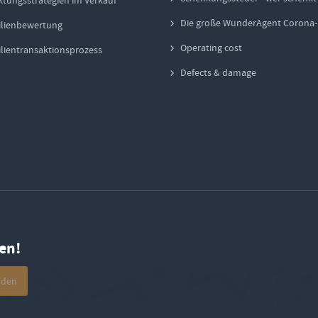
tungsstrategien im Verkauf
Die große WunderAgent Corona
lienbewertung
Operating cost
ientransaktionsprozess
Defects & damage
en!