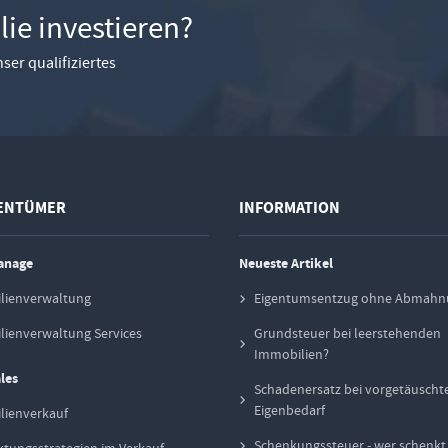
ie investieren?
ser qualifiziertes
GENTÜMER
INFORMATION
anage
Neueste Artikel
lienverwaltung
Eigentumsentzug ohne Abmahn
ienverwaltung Services
Grundsteuer bei leerstehenden
Immobilien?
les
Schadenersatz bei vorgetäusch
Eigenbedarf
lienverkauf
Schenkungssteuer - wer schenk