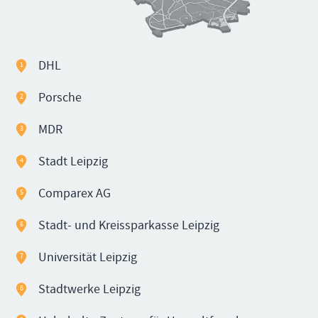
DHL
1
Porsche
2
MDR
3
Stadt Leipzig
4
Comparex AG
5
Stadt- und Kreissparkasse Leipzig
6
Universität Leipzig
7
Stadtwerke Leipzig
8