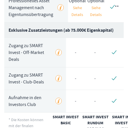
Professionelles Asset
Optional
Optional
Management nach
**
Siehe
Siehe
Eigentumsübertragung
Details
Details
Exklusive Zusatzleistungen (ab 75.000€ Eigenkapital)
Zugang zu SMART
Invest - Off-Market
-
-
Deals
Zugang zu SMART
-
-
Invest - Club-Deals
Aufnahme in den
-
-
Investors Club
SMART INVEST
SMART INVEST
SMART I
* Die Kosten können
BASIC
RUNDUM
INVES
mit der finalen