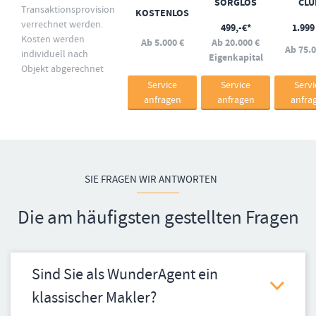
SORGLOS
CLU
Transaktionsprovision
KOSTENLOS
verrechnet werden.
499,-€*
1.999
Kosten werden
Ab 5.000 €
Ab 20.000 €
Ab 75.0
individuell nach
Eigenkapital
Objekt abgerechnet
Service
Service
Servi
anfragen
anfragen
anfra
SIE FRAGEN WIR ANTWORTEN
Die am häufigsten gestellten Fragen
Sind Sie als WunderAgent ein
klassischer Makler?