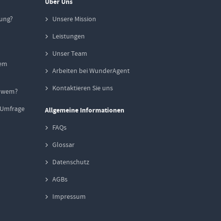
Über Uns
ung?
Unsere Mission
Leistungen
Unser Team
tem
Arbeiten bei WunderAgent
Kontaktieren Sie uns
t wem?
-Umfrage
Allgemeine Informationen
FAQs
Glossar
Datenschutz
AGBs
Impressum