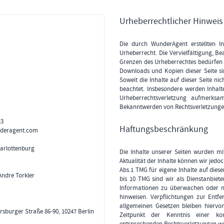
Urheberrechtlicher Hinweis
Die durch WunderAgent erstellten I
Urheberrecht. Die Vervielfältigung, B
Grenzen des Urheberrechtes bedürfen d
Downloads und Kopien dieser Seite si
Soweit die Inhalte auf dieser Seite ni
beachtet. Insbesondere werden Inhalte
Urheberrechtsverletzung aufmerksa
Bekanntwerden von Rechtsverletzungen
23
Haftungsbeschränkung
deragent.com
arlottenburg
Die Inhalte unserer Seiten wurden mit 
Aktualität der Inhalte können wir jed
Abs.1 TMG für eigene Inhalte auf dies
Andre Torkler
bis 10 TMG sind wir als Dienstanbiete
Informationen zu überwachen oder na
hinweisen. Verpflichtungen zur Ent
allgemeinen Gesetzen bleiben hiervo
sburger Straße 86-90, 10247 Berlin
Zeitpunkt der Kenntnis einer ko
entsprechenden Rechtsverletzungen we