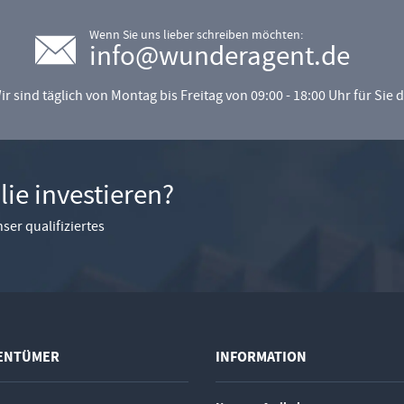
Wenn Sie uns lieber schreiben möchten:
info@wunderagent.de
ir sind täglich von Montag bis Freitag von 09:00 - 18:00 Uhr für Sie d
ie investieren?
ser qualifiziertes
GENTÜMER
INFORMATION