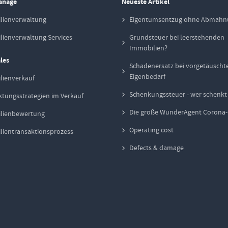
anage
Neueste Artikel
lienverwaltung
Eigentumsentzug ohne Abmahn
ienverwaltung Services
Grundsteuer bei leerstehenden
Immobilien?
les
Schadenersatz bei vorgetäusch
Eigenbedarf
lienverkauf
Schenkungssteuer - wer schenk
tungsstrategien im Verkauf
Die große WunderAgent Corona
lienbewertung
Operating cost
ientransaktionsprozess
Defects & damage