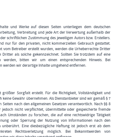
nhalte und Werke auf diesen Seiten unterliegen dem deutschen
earbeitung, Verbreitung und jede Art der Verwertung außerhalb der
er schriftlichen Zustimmung des jeweiligen Autors bzw. Erstellers.
nd nur für den privaten, nicht kommerziellen Gebrauch gestattet.
cht vom Betreiber erstellt wurden, werden die Urheberrechte Dritter
 Dritter als solche gekennzeichnet. Sollten Sie trotzdem auf eine
m werden, bitten wir um einen entsprechenden Hinweis. Bei
 werden wir derartige Inhalte umgehend entfernen.
größter Sorgfalt erstellt. Für die Richtigkeit, Vollständigkeit und
och keine Gewähr übernehmen. Als Dienstanbieter sind wir gemäß § 7
en Seiten nach den allgemeinen Gesetzen verantwortlich. Nach §§ 8
r jedoch nicht verpflichtet, übermittelte oder gespeicherte fremde
ch Umständen zu forschen, die auf eine rechtswidrige Tätigkeit
fernung oder Sperrung der Nutzung von Informationen nach den
n unberührt. Eine diesbezügliche Haftung ist jedoch erst ab dem
nkreten Rechtsverletzung möglich. Bei Bekanntwerden von
rden wir diese Inhalte umgehend entfernen.